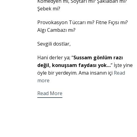
Komedyen mi, Soytarı mı? Şaklaban mı?
Şebek mi?
Provokasyon Tüccarı mı? Fitne Fıçısı mı?
Algı Cambazı mı?
Sevgili dostlar,
Hani derler ya; “
Sussam gönlüm razı
değil, konuşsam faydası yok…
” İşte yine
öyle bir yerdeyim. Ama insanın içi
Read
more
Read More